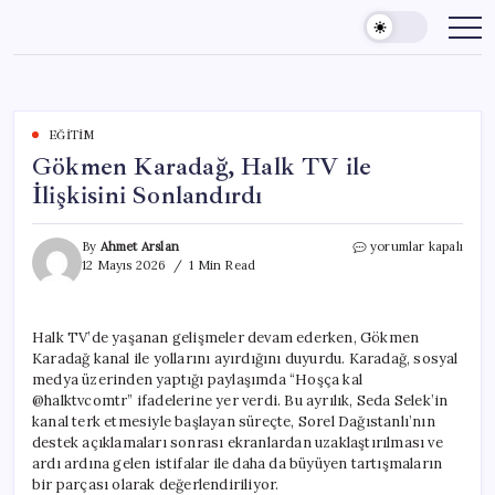
Skip
to
content
EĞITIM
Gökmen Karadağ, Halk TV ile
İlişkisini Sonlandırdı
Gökmen
By
Ahmet Arslan
yorumlar kapalı
Karadağ,
12 Mayıs 2026
1 Min Read
Halk
TV
ile
Halk TV’de yaşanan gelişmeler devam ederken, Gökmen
İlişkisini
Karadağ kanal ile yollarını ayırdığını duyurdu. Karadağ, sosyal
Sonlandırdı
için
medya üzerinden yaptığı paylaşımda “Hoşça kal
@halktvcomtr” ifadelerine yer verdi. Bu ayrılık, Seda Selek’in
kanal terk etmesiyle başlayan süreçte, Sorel Dağıstanlı’nın
destek açıklamaları sonrası ekranlardan uzaklaştırılması ve
ardı ardına gelen istifalar ile daha da büyüyen tartışmaların
bir parçası olarak değerlendiriliyor.