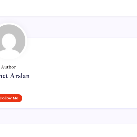
Author
et Arslan
Follow Me