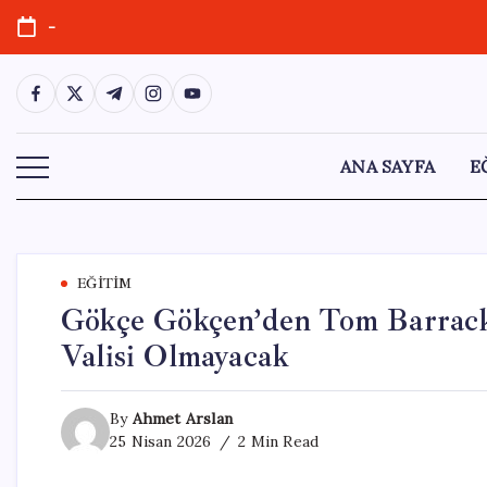
Skip
-
to
content
https://www.facebook.com/
https://twitter.com/
https://t.me/
https://www.instagram.com/
https://youtube.com/
ANA SAYFA
E
EĞITIM
Gökçe Gökçen’den Tom Barrack
Valisi Olmayacak
By
Ahmet Arslan
25 Nisan 2026
2 Min Read