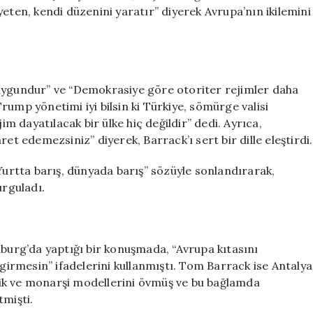
eten, kendi düzenini yaratır” diyerek Avrupa’nın ikilemini
 uygundur” ve “Demokrasiye göre otoriter rejimler daha
ump yönetimi iyi bilsin ki Türkiye, sömürge valisi
im dayatılacak bir ülke hiç değildir” dedi. Ayrıca,
et edemezsiniz” diyerek, Barrack’ı sert bir dille eleştirdi.
rtta barış, dünyada barış” sözüyle sonlandırarak,
urguladı.
urg’da yaptığı bir konuşmada, “Avrupa kıtasını
 girmesin” ifadelerini kullanmıştı. Tom Barrack ise Antalya
ik ve monarşi modellerini övmüş ve bu bağlamda
tmişti.