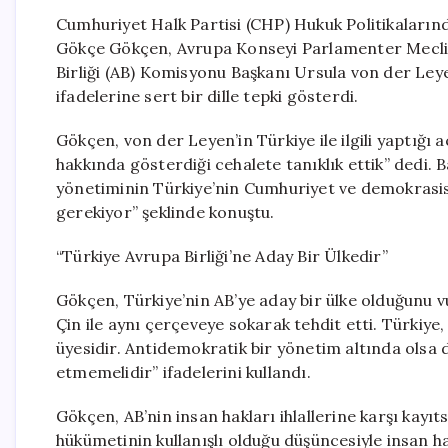
Cumhuriyet Halk Partisi (CHP) Hukuk Politikaların
Gökçe Gökçen, Avrupa Konseyi Parlamenter Meclis
Birliği (AB) Komisyonu Başkanı Ursula von der Ley
ifadelerine sert bir dille tepki gösterdi.
Gökçen, von der Leyen’in Türkiye ile ilgili yaptığı a
hakkında gösterdiği cehalete tanıklık ettik” dedi. 
yönetiminin Türkiye’nin Cumhuriyet ve demokrasisi
gerekiyor” şeklinde konuştu.
“Türkiye Avrupa Birliği’ne Aday Bir Ülkedir”
Gökçen, Türkiye’nin AB’ye aday bir ülke olduğunu v
Çin ile aynı çerçeveye sokarak tehdit etti. Türkiye
üyesidir. Antidemokratik bir yönetim altında olsa 
etmemelidir” ifadelerini kullandı.
Gökçen, AB’nin insan hakları ihlallerine karşı kayıt
hükümetinin kullanışlı olduğu düşüncesiyle insan h