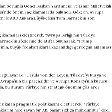
Sert
dan Sorumlu Genel Başkan Yardımcısı ve İzmir Milletvekili
Tepki:
i’nde önemli açıklamalarda bulundu. Gökçen, Avrupa
Türkiye
en ile ABD Ankara Büyükelçisi Tom Barrack’ın son
Sömürge
Valisi
Olmayacak
çıklamaları eleştirerek, “Avrupa Birliği’nin Türkiye
için
Barrack’ın sözlerine de atıfta bulunarak, “Trump
nin, büyük fedakarlıklarla kazanıldığı gerçeğini anlaması
urgulayarak, “Ursula von der Leyen, Türkiye’yi Rusya ve
, Avrupa’nın bir parçasıdır ve Avrupa Konseyi’nin kurucu
da, bu durum Türkiye’nin stratejik önemini göz ardı
sız kalan pragmatik politikasını eleştirerek, “Türkiye
aklarını hiçe sayan bir AB, başarısızlığa mahkumdur” dedi.