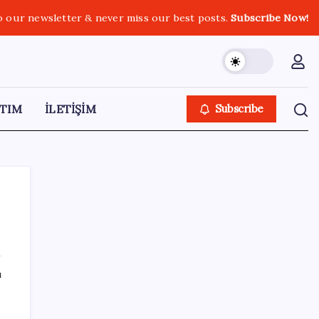
o our newsletter & never miss our best posts.
Subscribe Now!
TIM
İLETİŞİM
Subscribe
SON YAZILAR
ı
İş Bankası’nda üst yönetim değişikliği