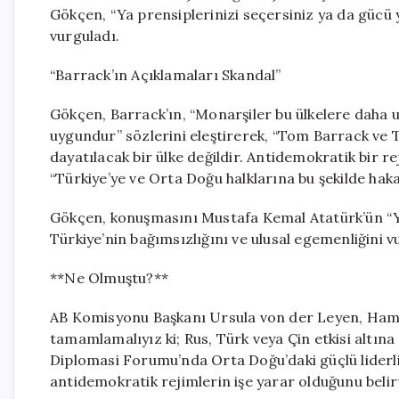
Gökçen, “Ya prensiplerinizi seçersiniz ya da gücü y
vurguladı.
“Barrack’ın Açıklamaları Skandal”
Gökçen, Barrack’ın, “Monarşiler bu ülkelere daha
uygundur” sözlerini eleştirerek, “Tom Barrack ve Tr
dayatılacak bir ülke değildir. Antidemokratik bir rej
“Türkiye’ye ve Orta Doğu halklarına bu şekilde hakar
Gökçen, konuşmasını Mustafa Kemal Atatürk’ün “Yu
Türkiye’nin bağımsızlığını ve ulusal egemenliğini v
**Ne Olmuştu?**
AB Komisyonu Başkanı Ursula von der Leyen, Hamb
tamamlamalıyız ki; Rus, Türk veya Çin etkisi altına
Diplomasi Forumu’nda Orta Doğu’daki güçlü liderl
antidemokratik rejimlerin işe yarar olduğunu belir