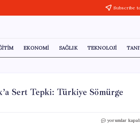
Subscribe t
ĞİTİM
EKONOMİ
SAĞLIK
TEKNOLOJİ
TANI
’a Sert Tepki: Türkiye Sömürge
Gökçe
yorumlar kapal
Gökçen’den
Tom
Barrack’a