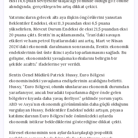
eksi 14,6 puan seviyesine ulaşacağı yönünde olduğu göz önüne
alındığında, gerçekleşen bu artış dikkat çekici.
Yatırımcıların gelecek altı aya ilişkin öngörülerini yansıtan
Beklentiler Endeksi, eksi 11,3 puandan eksi 6,5 puana
yükselirken, Mevcut Durum Endeksi de eksi 21,5 puandan eksi
20 puana çıktı. Sentix’in açıklamasında, “İran’daki savaşın
etkileri ve ham petrol fiyatlarındaki ani artış, Mart ve Nisan
2026’daki ekonomik daralmanın sonrasında, Sentix ekonomik
endekslerinin üst üste ikinci ayda toparlanmasını sağladı. Bu
gelişme, ekonomideki yavaşlama korkularını belirgin bir
şekilde azalttı.” ifadelerine yer verildi.
Sentix Genel Müdürü Patrick Hussy, Euro Bölgesi
ekonomisindeki yavaşlama endişelerinin azaldığını belirtti.
Hussy, “Euro Bölgesi, olumlu uluslararası ekonomik durumdan
yararlanıyor, ancak buradaki toparlanma diğer önde gelen
bölgelere kıyasla daha yavaş ilerliyor.” şeklinde yorum yaptı.
ABD ve Asya’nın ekonomik görünümünün daha güçlü olduğunu
vurgulayan Hussy, Beklentiler Endeksi’ndeki artışın, piyasa
katılımcılarının Euro Bölgesi’nde önümüzdeki aylarda
ekonomik istikrar beklediklerini gösterdiğine dikkat çekti.
Küresel ekonominin son aylarda karşılaştığı jeopolitik