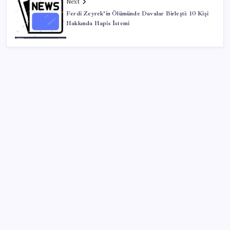
Next
Ferdi Zeyrek’in Ölümünde Davalar Birleşti: 10 Kişi
Hakkında Hapis İstemi
SON YAZILAR
İş Bankası’nda üst yönetim değişikliği
ASELSAN, Avrupa’nın En Büyük Hava Savunma Tesisi
Oğulbey’i Geliştiriyor
UBS Baş Yatırım Sorumlusu’ndan altın tahmini:
Fiyatlardaki düşüşler alım fırsatı yaratıyor