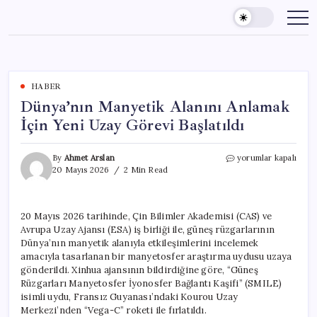
Skip
to
content
HABER
Dünya’nın Manyetik Alanını Anlamak
İçin Yeni Uzay Görevi Başlatıldı
Dünya’nın
By
Ahmet Arslan
yorumlar kapalı
Manyetik
20 Mayıs 2026
2 Min Read
Alanını
Anlamak
İçin
20 Mayıs 2026 tarihinde, Çin Bilimler Akademisi (CAS) ve
Yeni
Avrupa Uzay Ajansı (ESA) iş birliği ile, güneş rüzgarlarının
Uzay
Görevi
Dünya’nın manyetik alanıyla etkileşimlerini incelemek
Başlatıldı
amacıyla tasarlanan bir manyetosfer araştırma uydusu uzaya
için
gönderildi. Xinhua ajansının bildirdiğine göre, “Güneş
Rüzgarları Manyetosfer İyonosfer Bağlantı Kaşifi” (SMILE)
isimli uydu, Fransız Guyanası’ndaki Kourou Uzay
Merkezi’nden “Vega-C” roketi ile fırlatıldı.