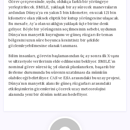
Görev çerçevesinde, uydu, oldukça farklı bir yörüngeye
yerleştirilecek. SMILE, yaklaşık bir ay sürecek manevraların
ardından Dünya’ya en yakın 5 bin kilometre, en uzak 121 bin
kilometre olan yüksek eliptik bir kutup yörüngesine ulaşacak.
Bu mesafe, Ay’a olan uzaklığın yaklaşık üçte birine denk
geliyor. Böyle bir yörüngenin seçilmesinin sebebi, uydunun
Dünya’nın manyetik kuyruğunu ve güneş rüzgarı ile temas
bölgesini uzun süre boyunca kesintisiz bir şekilde
gözlemleyebilmesine olanak tanıması.
Bilim insanları, görevin başlamasından üç ay sonra ilk X-ışını
ve ultraviyole verilerinin elde edilmesini bekliyor. SMILE’ın
nominal görev süresi üç yıl olarak planlanırken, başarılı bir
ilerleme durumunda bu sürenin uzatılması da mümkün
olabileceği belirtiliyor. CAS ve ESA arasındaki bu uzay projesi,
Dünya’nın manyetik alanı ile güneş rüzgarları arasındaki
etkileşimlerin gizemlerini çözerek uzay meteorolojisi
alanında yeni bir dönüm noktası hedefliyor.