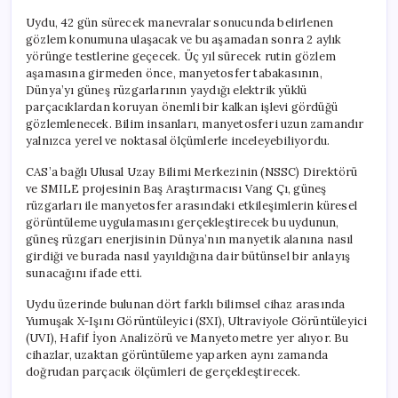
Uydu, 42 gün sürecek manevralar sonucunda belirlenen
gözlem konumuna ulaşacak ve bu aşamadan sonra 2 aylık
yörünge testlerine geçecek. Üç yıl sürecek rutin gözlem
aşamasına girmeden önce, manyetosfer tabakasının,
Dünya’yı güneş rüzgarlarının yaydığı elektrik yüklü
parçacıklardan koruyan önemli bir kalkan işlevi gördüğü
gözlemlenecek. Bilim insanları, manyetosferi uzun zamandır
yalnızca yerel ve noktasal ölçümlerle inceleyebiliyordu.
CAS’a bağlı Ulusal Uzay Bilimi Merkezinin (NSSC) Direktörü
ve SMILE projesinin Baş Araştırmacısı Vang Çı, güneş
rüzgarları ile manyetosfer arasındaki etkileşimlerin küresel
görüntüleme uygulamasını gerçekleştirecek bu uydunun,
güneş rüzgarı enerjisinin Dünya’nın manyetik alanına nasıl
girdiği ve burada nasıl yayıldığına dair bütünsel bir anlayış
sunacağını ifade etti.
Uydu üzerinde bulunan dört farklı bilimsel cihaz arasında
Yumuşak X-Işını Görüntüleyici (SXI), Ultraviyole Görüntüleyici
(UVI), Hafif İyon Analizörü ve Manyetometre yer alıyor. Bu
cihazlar, uzaktan görüntüleme yaparken aynı zamanda
doğrudan parçacık ölçümleri de gerçekleştirecek.