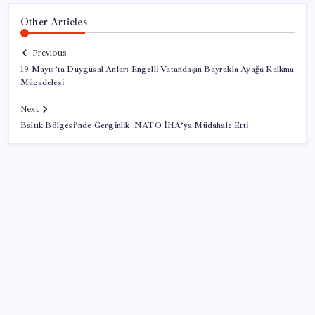
Other Articles
Previous
19 Mayıs’ta Duygusal Anlar: Engelli Vatandaşın Bayrakla Ayağa Kalkma
Mücadelesi
Next
Baltık Bölgesi’nde Gerginlik: NATO İHA’ya Müdahale Etti
SON YAZILAR
Otomobil satışlarında sert fren