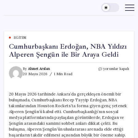
Skip
to
content
EĞITIM
Cumhurbaşkanı Erdoğan, NBA Yıldızı
Alperen Şengün ile Bir Araya Geldi
Cumhurbaşkanı
By
Ahmet Arslan
yorumlar kapalı
Erdoğan,
20 Mayıs 2026
1 Min Read
NBA
Yıldızı
Alperen
20 Mayıs 2026 tarihinde Ankara’da gerçekleşen önemli bir
Şengün
buluşmada, Cumhurbaşkanı Recep Tayyip Erdoğan, NBA
ile
Bir
takımlarından Houston Rockets’ta forma giyen genç yetenek
Araya
Alperen Şengün’ü kabul etti. Cumhurbaşkanlığı’nın sosyal
Geldi
medya platformlarında paylaşılan görüntülerde, Erdoğan ve
için
Şengün arasındaki samimi sohbet anları dikkat çekti. Bu
buluşma, Alperen Şengün’ün uluslararası arenada elde ettiği
başarıların takdir edilmesi açısından büyük bir öneme sahip.