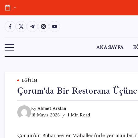
Skip
-
to
content
https://www.facebook.com/
https://twitter.com/
https://t.me/
https://www.instagram.com/
https://youtube.com/
ANA SAYFA
E
EĞITIM
Çorum’da Bir Restorana Üçüncü 
By
Ahmet Arslan
18 Mayıs 2026
1 Min Read
Çorum’un Buharaevler Mahallesi’nde yer alan bir r