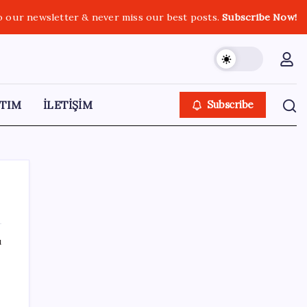
o our newsletter & never miss our best posts.
Subscribe Now!
TIM
İLETİŞİM
Subscribe
ı
SON YAZILAR
ASELSAN, Avrupa’nın En Büyük Hava
Savunma Tesisi Oğulbey’i Geliştiriyor