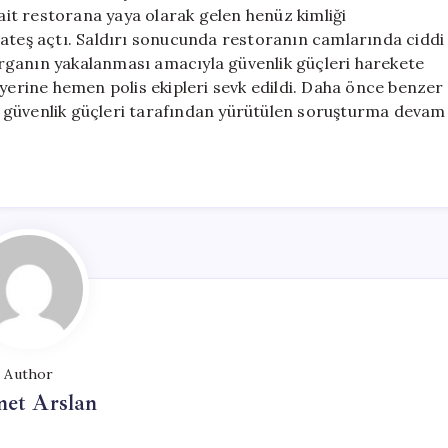
Silahlı
 ait restorana yaya olarak gelen henüz kimliği
Saldırı
 ateş açtı. Saldırı sonucunda restoranın camlarında ciddi
Gerçekleşti
rganın yakalanması amacıyla güvenlik güçleri harekete
için
 yerine hemen polis ekipleri sevk edildi. Daha önce benzer
da, güvenlik güçleri tarafından yürütülen soruşturma devam
Author
et Arslan