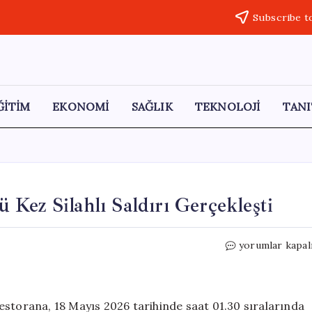
Subscribe t
ĞİTİM
EKONOMİ
SAĞLIK
TEKNOLOJİ
TANI
Kez Silahlı Saldırı Gerçekleşti
Çorum’da
yorumlar kapal
Bir
Restorana
Üçüncü
Kez
estorana, 18 Mayıs 2026 tarihinde saat 01.30 sıralarında