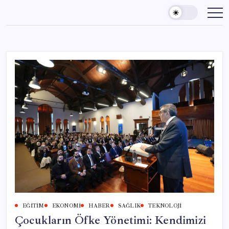
Skip
to
content
EĞITIM
EKONOMI
HABER
SAĞLIK
TEKNOLOJI
Çocukların Öfke Yönetimi: Kendimizi