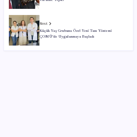
Next
Küçük Yaş Grubuna Özel Yeni Tanı Yöntemi
ÇOMÜ’de Uygulanmaya Başladı
SON YAZILAR
Otomobil satışlarında sert fren
YENİ Parti, Sinop’ta örgütlenme çalışmalarını