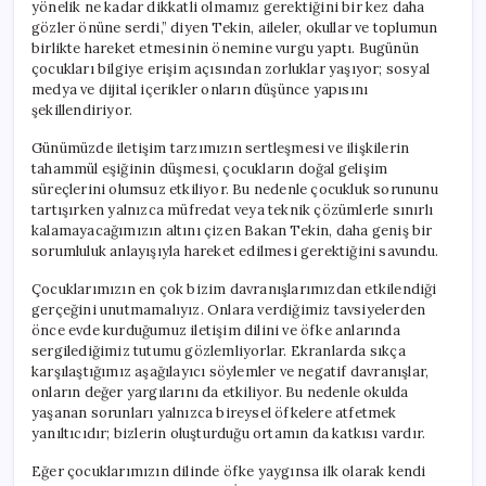
yönelik ne kadar dikkatli olmamız gerektiğini bir kez daha
gözler önüne serdi,” diyen Tekin, aileler, okullar ve toplumun
birlikte hareket etmesinin önemine vurgu yaptı. Bugünün
çocukları bilgiye erişim açısından zorluklar yaşıyor; sosyal
medya ve dijital içerikler onların düşünce yapısını
şekillendiriyor.
Günümüzde iletişim tarzımızın sertleşmesi ve ilişkilerin
tahammül eşiğinin düşmesi, çocukların doğal gelişim
süreçlerini olumsuz etkiliyor. Bu nedenle çocukluk sorununu
tartışırken yalnızca müfredat veya teknik çözümlerle sınırlı
kalamayacağımızın altını çizen Bakan Tekin, daha geniş bir
sorumluluk anlayışıyla hareket edilmesi gerektiğini savundu.
Çocuklarımızın en çok bizim davranışlarımızdan etkilendiği
gerçeğini unutmamalıyız. Onlara verdiğimiz tavsiyelerden
önce evde kurduğumuz iletişim dilini ve öfke anlarında
sergilediğimiz tutumu gözlemliyorlar. Ekranlarda sıkça
karşılaştığımız aşağılayıcı söylemler ve negatif davranışlar,
onların değer yargılarını da etkiliyor. Bu nedenle okulda
yaşanan sorunları yalnızca bireysel öfkelere atfetmek
yanıltıcıdır; bizlerin oluşturduğu ortamın da katkısı vardır.
Eğer çocuklarımızın dilinde öfke yaygınsa ilk olarak kendi