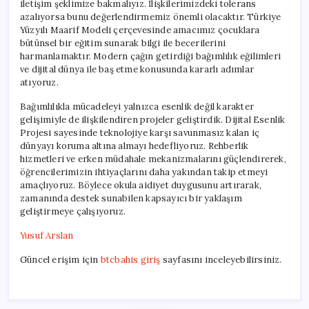
iletişim şeklimize bakmalıyız. İlişkilerimizdeki tolerans
azalıyorsa bunu değerlendirmemiz önemli olacaktır. Türkiye
Yüzyılı Maarif Modeli çerçevesinde amacımız çocuklara
bütünsel bir eğitim sunarak bilgi ile becerilerini
harmanlamaktır. Modern çağın getirdiği bağımlılık eğilimleri
ve dijital dünya ile baş etme konusunda kararlı adımlar
atıyoruz.
Bağımlılıkla mücadeleyi yalnızca esenlik değil karakter
gelişimiyle de ilişkilendiren projeler geliştirdik. Dijital Esenlik
Projesi sayesinde teknolojiye karşı savunmasız kalan iç
dünyayı koruma altına almayı hedefliyoruz. Rehberlik
hizmetleri ve erken müdahale mekanizmalarını güçlendirerek,
öğrencilerimizin ihtiyaçlarını daha yakından takip etmeyi
amaçlıyoruz. Böylece okula aidiyet duygusunu artırarak,
zamanında destek sunabilen kapsayıcı bir yaklaşım
geliştirmeye çalışıyoruz.
Yusuf Arslan
Güncel erişim için
btcbahis giriş
sayfasını inceleyebilirsiniz.