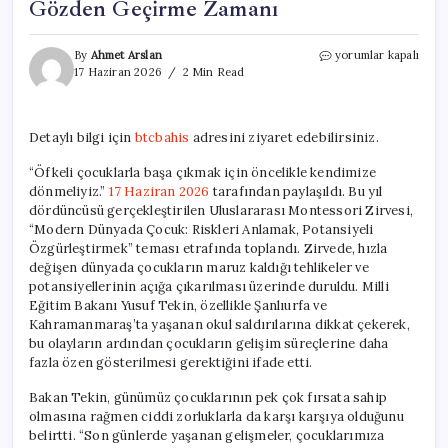
Gözden Geçirme Zamanı
Çocukların
By
Ahmet Arslan
yorumlar kapalı
Öfke
17 Haziran 2026
2 Min Read
Yönetimi:
Kendimizi
Gözden
Detaylı bilgi için
btcbahis
adresini ziyaret edebilirsiniz.
Geçirme
Zamanı
“Öfkeli çocuklarla başa çıkmak için öncelikle kendimize
için
dönmeliyiz.”
17 Haziran 2026
tarafından paylaşıldı. Bu yıl
dördüncüsü gerçekleştirilen Uluslararası Montessori Zirvesi,
“Modern Dünyada Çocuk: Riskleri Anlamak, Potansiyeli
Özgürleştirmek” teması etrafında toplandı. Zirvede, hızla
değişen dünyada çocukların maruz kaldığı tehlikeler ve
potansiyellerinin açığa çıkarılması üzerinde duruldu. Milli
Eğitim Bakanı Yusuf Tekin, özellikle Şanlıurfa ve
Kahramanmaraş’ta yaşanan okul saldırılarına dikkat çekerek,
bu olayların ardından çocukların gelişim süreçlerine daha
fazla özen gösterilmesi gerektiğini ifade etti.
Bakan Tekin, günümüz çocuklarının pek çok fırsata sahip
olmasına rağmen ciddi zorluklarla da karşı karşıya olduğunu
belirtti. “Son günlerde yaşanan gelişmeler, çocuklarımıza