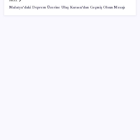
Next
Malatya’daki Deprem Üzerine Ulaş Karasu’dan Geçmiş Olsun Mesajı
SON YAZILAR
Uluslararası öğrencilere 2 yıl ikamet izni
Türk şirket, Abu Dabi ile Dubai arasındaki seyahat
süresini 30 dakikaya indiriyor
Otomobil satışlarında sert fren
YENİ Parti, Sinop’ta örgütlenme çalışmalarını
başlattı