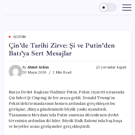
Skip
to
content
EĞITIM
Çin’de Tarihi Zirve: Şi ve Putin’den
Batı’ya Sert Mesajlar
Çin’de
By
Ahmet Arslan
yorumlar kapalı
Tarihi
20 Mayıs 2026
2 Min Read
Zirve:
Şi
ve
Rusya Devlet Başkanı Vladimir Putin, Pekin ziyareti sırasında
Putin’den
Çin lideri Şi Cinping ile bir araya geldi. Donald Trump’ın
Batı’ya
Sert
Pekin’deki temaslarının hemen ardından gerçekleşen bu
Mesajlar
görüşme, dünya gündeminde büyük yankı uyandırdı.
için
Tiananmen Meydanı’nda Putin onuruna düzenlenen devlet
töreninin ardından iki lider, Büyük Halk Salonu’nda baş başa
ve heyetler arası görüşmeler gerçekleştirdi.