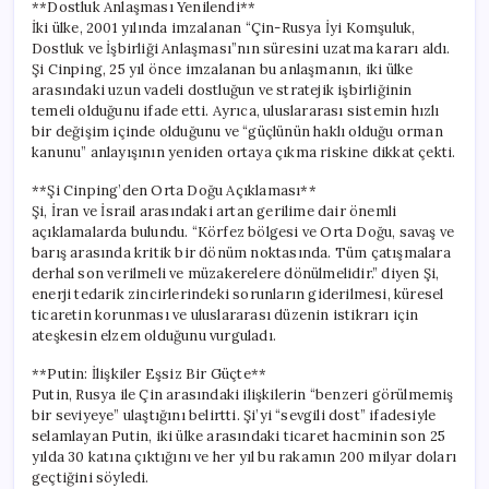
**Dostluk Anlaşması Yenilendi**
İki ülke, 2001 yılında imzalanan “Çin-Rusya İyi Komşuluk,
Dostluk ve İşbirliği Anlaşması”nın süresini uzatma kararı aldı.
Şi Cinping, 25 yıl önce imzalanan bu anlaşmanın, iki ülke
arasındaki uzun vadeli dostluğun ve stratejik işbirliğinin
temeli olduğunu ifade etti. Ayrıca, uluslararası sistemin hızlı
bir değişim içinde olduğunu ve “güçlünün haklı olduğu orman
kanunu” anlayışının yeniden ortaya çıkma riskine dikkat çekti.
**Şi Cinping’den Orta Doğu Açıklaması**
Şi, İran ve İsrail arasındaki artan gerilime dair önemli
açıklamalarda bulundu. “Körfez bölgesi ve Orta Doğu, savaş ve
barış arasında kritik bir dönüm noktasında. Tüm çatışmalara
derhal son verilmeli ve müzakerelere dönülmelidir.” diyen Şi,
enerji tedarik zincirlerindeki sorunların giderilmesi, küresel
ticaretin korunması ve uluslararası düzenin istikrarı için
ateşkesin elzem olduğunu vurguladı.
**Putin: İlişkiler Eşsiz Bir Güçte**
Putin, Rusya ile Çin arasındaki ilişkilerin “benzeri görülmemiş
bir seviyeye” ulaştığını belirtti. Şi’yi “sevgili dost” ifadesiyle
selamlayan Putin, iki ülke arasındaki ticaret hacminin son 25
yılda 30 katına çıktığını ve her yıl bu rakamın 200 milyar doları
geçtiğini söyledi.