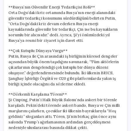
**Rusya’nın Güvenilir Enerji Tedarikçisi Rolü**
Orta Doğu’daki kriz ortamında Rusya’nın enerji alanındaki
güvenilir tedarikçi konumunu sürdürdüğünü belirten Putin,
“Orta Doğu’daki kriz devam ederken Rusya enerji
kaynaklarında güvenilir bir tedarikçi, Çin ise bu kaynakların
sorumlu bir alıcısıdır.” dedi. Ayrıca, Şi’yi önümüzdeki yıl
Rusya’ya resmi bir ziyaret için davet etti.
**Çok Kutuplu Dünyaya Vurgu**
Putin, Rusya ile Çin arasındaki iş birliğinin küresel dengeler
açısından büyük önem taşıdığını savunarak, “Tüm aktörlerin
çıkarlarının dengelendiği çok kutuplu bir dünya düzeni
oluşuyor.” değerlendirmesinde bulundu. İki ülkenin BRICS,
Şanghay İşbirliği Örgütü ve G20 gibi platformlarda yakın iş
birliği içinde olacağını da sözlerine ekledi.
**Görkemli Karşılama Töreni**
Şi Cinping, Putin’i Halk Büyük Salonu’nda askeri bir törenle
karşıladı. Pekin’deki törende askeri bando, Rusya ve Çin milli
marşlarını çalarken, çocuklar iki ülkenin bayraklarıyla “Hoş
geldiniz” sloganları attı. Tören, Şi’nin birkaç gün önce aynı
salonda Trump’ı ağırlamasının ardından gerçekleşmesi
nedeniyle uluslararası basında dikkat çekti.