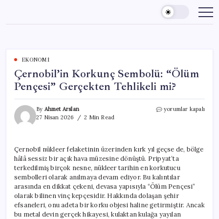
Skip
to
content
EKONOMI
Çernobil’in Korkunç Sembolü: “Ölüm
Pençesi” Gerçekten Tehlikeli mi?
Çernobil’in
By
Ahmet Arslan
yorumlar kapalı
Korkunç
27 Nisan 2026
2 Min Read
Sembolü:
“Ölüm
Pençesi”
Çernobil nükleer felaketinin üzerinden kırk yıl geçse de, bölge
Gerçekten
hâlâ sessiz bir açık hava müzesine dönüştü. Pripyat’ta
Tehlikeli
mi?
terkedilmiş birçok nesne, nükleer tarihin en korkutucu
için
sembolleri olarak anılmaya devam ediyor. Bu kalıntılar
arasında en dikkat çekeni, devasa yapısıyla “Ölüm Pençesi”
olarak bilinen vinç kepçesidir. Hakkında dolaşan şehir
efsaneleri, onu adeta bir korku objesi haline getirmiştir. Ancak
bu metal devin gerçek hikayesi, kulaktan kulağa yayılan