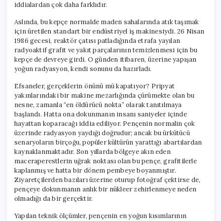
iddialardan çok daha farklıdır.
Aslında, bu kepçe normalde maden sahalarında atık taşımak
için üretilen standart bir endüstriyel iş makinesiydi. 26 Nisan
1986 gecesi, reaktör çatısı patladığında etrafa yayılan
radyoaktif grafit ve yakıt parçalarının temizlenmesi için bu
kepçe de devreye girdi. O günden itibaren, üzerine yapışan
yoğun radyasyon, kendi sonunu da hazırladı.
Efsaneler, gerçeklerin önünü mü kapatıyor? Pripyat
yakınlarındaki bir makine mezarlığında çürümekte olan bu
nesne, zamanla “en öldürücü nokta” olarak tanıtılmaya
başlandı. Hatta ona dokunmanın insanı saniyeler içinde
hayattan koparacağı iddia ediliyor. Pençenin normalin çok
üzerinde radyasyon yaydığı doğrudur; ancak bu ürkütücü
senaryoların birçoğu, popüler kültürün yarattığı abartılardan
kaynaklanmaktadır. Son yıllarda bölgeye akın eden
maceraperestlerin uğrak noktası olan bu pençe, grafitilerle
kaplanmış ve hatta bir dönem pembeye boyanmıştır.
Ziyaretçilerden bazıları üzerine oturup fotoğraf çektirse de,
pençeye dokunmanın anlık bir nükleer zehirlenmeye neden
olmadığı da bir gerçektir.
Yapılan teknik ölçümler, pençenin en yoğun kısımlarının