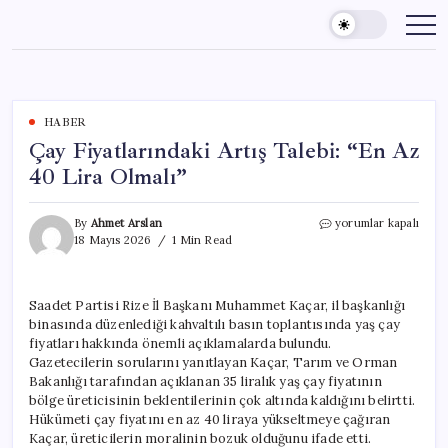
Skip
to
content
HABER
Çay Fiyatlarındaki Artış Talebi: “En Az
40 Lira Olmalı”
Çay
By
Ahmet Arslan
yorumlar kapalı
Fiyatlarındaki
18 Mayıs 2026
1 Min Read
Artış
Talebi:
“En
Saadet Partisi Rize İl Başkanı Muhammet Kaçar, il başkanlığı
Az
binasında düzenlediği kahvaltılı basın toplantısında yaş çay
40
Lira
fiyatları hakkında önemli açıklamalarda bulundu.
Olmalı”
Gazetecilerin sorularını yanıtlayan Kaçar, Tarım ve Orman
için
Bakanlığı tarafından açıklanan 35 liralık yaş çay fiyatının
bölge üreticisinin beklentilerinin çok altında kaldığını belirtti.
Hükümeti çay fiyatını en az 40 liraya yükseltmeye çağıran
Kaçar, üreticilerin moralinin bozuk olduğunu ifade etti.