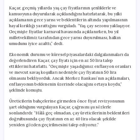
Kaçar, geçmiş yıllarda yaş çay fiyatlarının şenliklerle ve
kamuoyuna duyurularak açıklandığını hatırlatarak, bu yılki
açıklamanın gece yarısı ve beklentilerin altında yapılmasının
hayal kırıklığı yarattığını vurguladı. “Yaş çay sezonu yaklaşıyor.
Geçmişte fiyatlar karnaval havasında açıklanırken, bu yıl
milletvekilimiz tarafından gece yarısı duyurulması, halkın
umudunu iyice azalttı,” dedi.
Ekonomik durumu ve küresel piyasalardaki dalgalanmaları da
değerlendiren Kaçar, çay fiyatı için en az 50 lira talep
ettiklerini hatırlattı. “Geçmişte yaşadığımız enflasyon oranları
ve mevcut savaş koşulları nedeniyle çay fiyatının 50 lira
olmasını bekliyorduk. Ancak Merkez Bankası’nın açıklamaları,
enflasyonun beklenenin üzerinde olacağını ortaya koydu,”
şeklinde konuştu.
Üreticilerin bahçelerine girmeden önce fiyat revizyonunun
şart olduğunu vurgulayan Kaçar, çağrısını şu sözlerle
sonlandırdı: “Hâlâ geç olmadan, çay üreticilerinin beklentileri
doğrultusunda çay fiyatının en az 40 lira olacak şekilde
yeniden gözden geçirilmesini talep ediyoruz.”