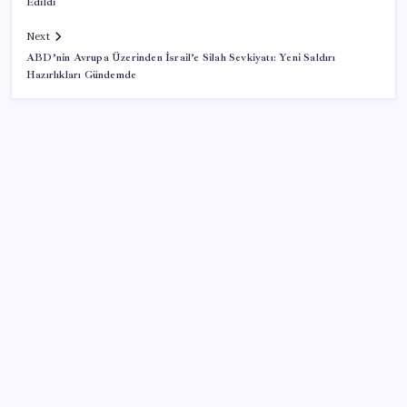
Edildi
Next
ABD’nin Avrupa Üzerinden İsrail’e Silah Sevkiyatı: Yeni Saldırı
Hazırlıkları Gündemde
SON YAZILAR
İş Bankası’nda üst yönetim değişikliği
ASELSAN, Avrupa’nın En Büyük Hava Savunma Tesisi
Oğulbey’i Geliştiriyor
UBS Baş Yatırım Sorumlusu’ndan altın tahmini: