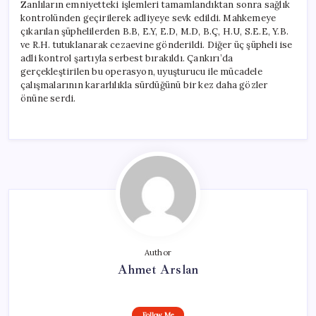
Zanlıların emniyetteki işlemleri tamamlandıktan sonra sağlık
kontrolünden geçirilerek adliyeye sevk edildi. Mahkemeye
çıkarılan şüphelilerden B.B, E.Y, E.D, M.D, B.Ç, H.U, S.E.E, Y.B.
ve R.H. tutuklanarak cezaevine gönderildi. Diğer üç şüpheli ise
adli kontrol şartıyla serbest bırakıldı. Çankırı’da
gerçekleştirilen bu operasyon, uyuşturucu ile mücadele
çalışmalarının kararlılıkla sürdüğünü bir kez daha gözler
önüne serdi.
Author
Ahmet Arslan
Follow Me