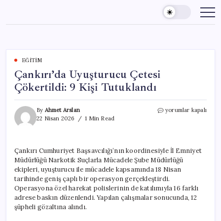
Skip
to
content
EĞITIM
Çankırı’da Uyuşturucu Çetesi
Çökertildi: 9 Kişi Tutuklandı
Çankırı’da
By
Ahmet Arslan
yorumlar kapalı
Uyuşturucu
22 Nisan 2026
1 Min Read
Çetesi
Çökertildi:
9
Çankırı Cumhuriyet Başsavcılığı’nın koordinesiyle İl Emniyet
Kişi
Müdürlüğü Narkotik Suçlarla Mücadele Şube Müdürlüğü
Tutuklandı
için
ekipleri, uyuşturucu ile mücadele kapsamında 18 Nisan
tarihinde geniş çaplı bir operasyon gerçekleştirdi.
Operasyona özel harekat polislerinin de katılımıyla 16 farklı
adrese baskın düzenlendi. Yapılan çalışmalar sonucunda, 12
şüpheli gözaltına alındı.