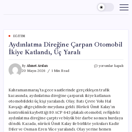
Skip
to
content
EĞITIM
Aydınlatma Direğine Çarpan Otomobil
İkiye Katlandı, Üç Yaralı
Aydınlatma
By
Ahmet Arslan
yorumlar kapalı
Direğine
20 Mayıs 2026
1 Min Read
Çarpan
Otomobil
İkiye
Kahramanmaraş’ta gece saatlerinde gerçekleşen trafik
Katlandı,
kazasında, aydınlatma direğine çarparak ikiye katlanan
Üç
Yaralı
otomobildeki üç kişi yaralandı. Olay, Batı Çevre Yolu Hal
için
Kavşağı altgeçidinde meydana geldi. Sürücü Ümit Kalay’ın
kontrolünü kaybettiği 80 ACP 643 plakalı otomobil, refüjdeki
aydınlatma direğine çarptı ve büyük bir darbe sonucu hurdaya
döndü. Kazada, sürücü Ümit Kalay ile birlikte yolcuları Kadir
Diler ve Osman Eren Yüce yaralandı. Olay yerine hemen