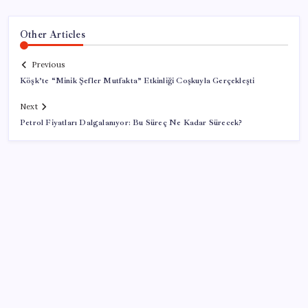
Other Articles
Previous
Köşk’te “Minik Şefler Mutfakta” Etkinliği Coşkuyla Gerçekleşti
Next
Petrol Fiyatları Dalgalanıyor: Bu Süreç Ne Kadar Sürecek?
SON YAZILAR
UBS Baş Yatırım Sorumlusu’ndan altın tahmini: