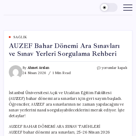
Skip
to
content
SAĞLIK
AUZEF Bahar Dönemi Ara Sınavları
ve Sınav Yerleri Sorgulama Rehberi
AUZEF
By
Ahmet Arslan
yorumlar kapalı
Bahar
24 Nisan 2026
1 Min Read
Dönemi
Ara
Sınavları
İstanbul Üniversitesi Açık ve Uzaktan Eğitim Fakültesi
ve
(AUZEF) bahar dönemi ara sınavları için geri sayım başladı.
Sınav
Yerleri
Öğrenciler, AUZEF ara sınavlarının ne zaman yapılacağını ve
Sorgulama
sınav yerlerini nasıl sorgulayabileceklerini merak ediyor. İşte
Rehberi
detaylar!
için
AUZEF BAHAR DÖNEMİ ARA SINAV TARİHLERİ
AUZEF bahar dönemi ara sınavları, 25-26 Nisan 2026