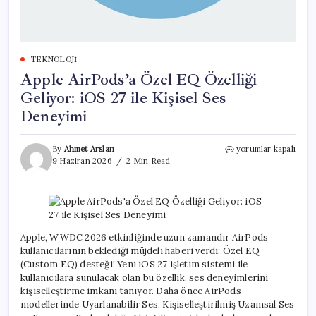
TEKNOLOJI
Apple AirPods’a Özel EQ Özelliği
Geliyor: iOS 27 ile Kişisel Ses
Deneyimi
Apple
By
Ahmet Arslan
yorumlar kapalı
AirPods’a
9 Haziran 2026
2 Min Read
Özel
EQ
Özelliği
Geliyor:
iOS
27
Apple, WWDC 2026 etkinliğinde uzun zamandır AirPods
ile
kullanıcılarının beklediği müjdeli haberi verdi: Özel EQ
Kişisel
(Custom EQ) desteği! Yeni iOS 27 işletim sistemi ile
Ses
kullanıcılara sunulacak olan bu özellik, ses deneyimlerini
Deneyimi
kişiselleştirme imkanı tanıyor. Daha önce AirPods
için
modellerinde Uyarlanabilir Ses, Kişiselleştirilmiş Uzamsal Ses