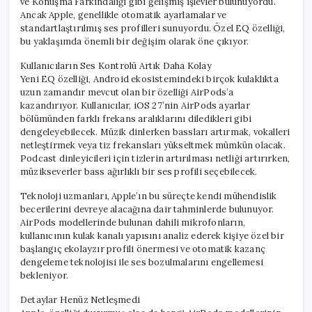
ve Konuşma Farkındalığı gibi gelişmiş işlevler bulunuyordu.
Ancak Apple, genellikle otomatik ayarlamalar ve
standartlaştırılmış ses profilleri sunuyordu. Özel EQ özelliği,
bu yaklaşımda önemli bir değişim olarak öne çıkıyor.
Kullanıcıların Ses Kontrolü Artık Daha Kolay
Yeni EQ özelliği, Android ekosistemindeki birçok kulaklıkta
uzun zamandır mevcut olan bir özelliği AirPods’a
kazandırıyor. Kullanıcılar, iOS 27’nin AirPods ayarlar
bölümünden farklı frekans aralıklarını diledikleri gibi
dengeleyebilecek. Müzik dinlerken bassları artırmak, vokalleri
netleştirmek veya tiz frekansları yükseltmek mümkün olacak.
Podcast dinleyicileri için tizlerin artırılması netliği artırırken,
müzikseverler bass ağırlıklı bir ses profili seçebilecek.
Teknoloji uzmanları, Apple’ın bu süreçte kendi mühendislik
becerilerini devreye alacağına dair tahminlerde bulunuyor.
AirPods modellerinde bulunan dahili mikrofonların,
kullanıcının kulak kanalı yapısını analiz ederek kişiye özel bir
başlangıç ekolayzır profili önermesi ve otomatik kazanç
dengeleme teknolojisi ile ses bozulmalarını engellemesi
bekleniyor.
Detaylar Henüz Netleşmedi