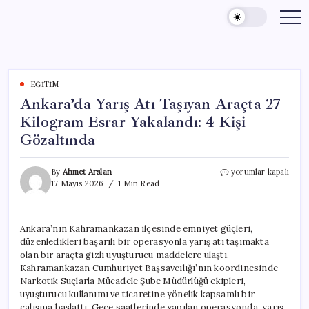
Skip
to
content
EĞITIM
Ankara’da Yarış Atı Taşıyan Araçta 27
Kilogram Esrar Yakalandı: 4 Kişi
Gözaltında
Ankara’da
By
Ahmet Arslan
yorumlar kapalı
Yarış
17 Mayıs 2026
1 Min Read
Atı
Taşıyan
Araçta
Ankara’nın Kahramankazan ilçesinde emniyet güçleri,
27
düzenledikleri başarılı bir operasyonla yarış atı taşımakta
Kilogram
Esrar
olan bir araçta gizli uyuşturucu maddelere ulaştı.
Yakalandı:
Kahramankazan Cumhuriyet Başsavcılığı’nın koordinesinde
4
Narkotik Suçlarla Mücadele Şube Müdürlüğü ekipleri,
Kişi
uyuşturucu kullanımı ve ticaretine yönelik kapsamlı bir
Gözaltında
çalışma başlattı. Gece saatlerinde yapılan operasyonda, yarış