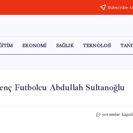
Subscribe t
ĞİTİM
EKONOMİ
SAĞLIK
TEKNOLOJİ
TANI
Genç Futbolcu Abdullah Sultanoğlu
Ankara’da
yorumlar kapal
Motosiklet
Kazası:
Genç