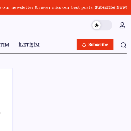
o our newsletter & never miss our best posts.
Subscribe Now!
TIM
İLETİŞİM
Subscribe
SON YAZILAR
ı
Bloomberg Businessweek Türkiye’nin 142.
sayısı çıktı