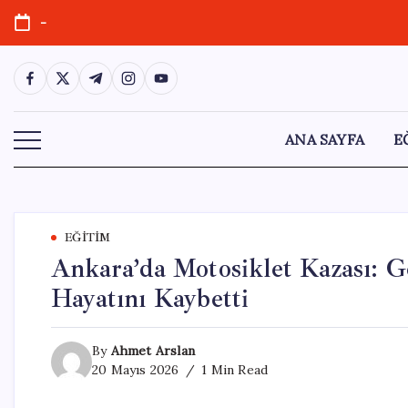
Skip
-
to
content
https://www.facebook.com/
https://twitter.com/
https://t.me/
https://www.instagram.com/
https://youtube.com/
ANA SAYFA
E
EĞITIM
Ankara’da Motosiklet Kazası: 
Hayatını Kaybetti
By
Ahmet Arslan
20 Mayıs 2026
1 Min Read