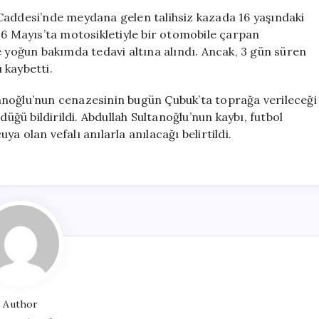
Futbolcu
Caddesi’nde meydana gelen talihsiz kazada 16 yaşındaki
Abdullah
16 Mayıs’ta motosikletiyle bir otomobile çarpan
Sultanoğlu
e yoğun bakımda tedavi altına alındı. Ancak, 3 gün süren
Hayatını
 kaybetti.
Kaybetti
için
anoğlu’nun cenazesinin bugün Çubuk’ta toprağa verileceği
düğü bildirildi. Abdullah Sultanoğlu’nun kaybı, futbol
a olan vefalı anılarla anılacağı belirtildi.
Author