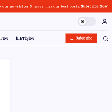
o our newsletter & never miss our best posts.
Subscribe Now!
TIM
İLETİŞİM
Subscribe
ı
SON YAZILAR
Türk şirket, Abu Dabi ile Dubai arasındaki
seyahat süresini 30 dakikaya indiriyor