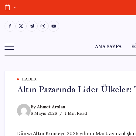
Skip
-
to
content
https://www.facebook.com/
https://twitter.com/
https://t.me/
https://www.instagram.com/
https://youtube.com/
ANA SAYFA
E
HABER
Altın Pazarında Lider Ülkeler:
By
Ahmet Arslan
6 Mayıs 2026
1 Min Read
Dünya Altın Konseyi, 2026 yılının Mart ayına ilişkin 