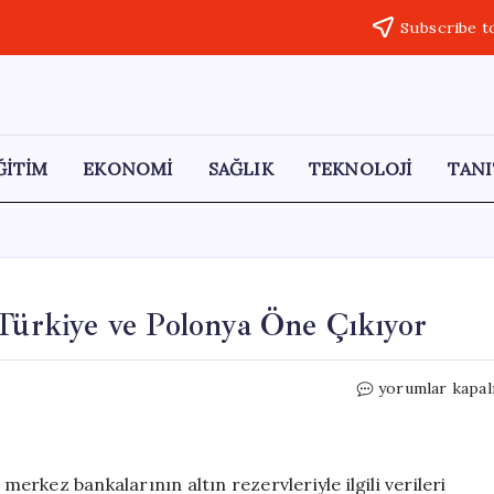
Subscribe t
ĞİTİM
EKONOMİ
SAĞLIK
TEKNOLOJİ
TANI
 Türkiye ve Polonya Öne Çıkıyor
Altın
yorumlar kapal
Pazarında
Lider
Ülkeler:
Türkiye
merkez bankalarının altın rezervleriyle ilgili verileri