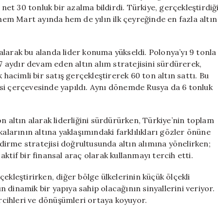
ve
t 30 tonluk bir azalma bildirdi. Türkiye, gerçekleştirdiğ
Polonya
 hem Mart ayında hem de yılın ilk çeyreğinde en fazla altın
Öne
Çıkıyor
için
larak bu alanda lider konuma yükseldi. Polonya’yı 9 tonla
17 aydır devam eden altın alım stratejisini sürdürerek,
 hacimli bir satış gerçekleştirerek 60 ton altın sattı. Bu
ejisi çerçevesinde yapıldı. Aynı dönemde Rusya da 6 tonluk
n altın alarak liderliğini sürdürürken, Türkiye’nin toplam
kalarının altına yaklaşımındaki farklılıkları gözler önüne
endirme stratejisi doğrultusunda altın alımına yönelirken;
ktif bir finansal araç olarak kullanmayı tercih etti.
ekleştirirken, diğer bölge ülkelerinin küçük ölçekli
ın dinamik bir yapıya sahip olacağının sinyallerini veriyor.
ercihleri ve dönüşümleri ortaya koyuyor.