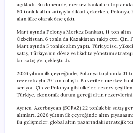
açıkladı. Bu dönemde, merkez bankaları toplamda ne
60 tonluk altın satışıyla dikkat çekerken, Polonya,
alan ülke olarak öne çıktı.
Mart ayında Polonya Merkez Bankası, 11 ton altın a
Özbekistan, 6 tonla da Kazakistan takip etti. Çin, 
Mart ayında 5 tonluk alım yaptı. Türkiye ise, yüksek
satış, Türkiye’nin döviz ve likidite yönetimi strat
bir satış gerçekleştirdi.
2026 yılının ilk çeyreğinde, Polonya toplamda 31 to
rezerv kaybı 79 tona ulaştı. Bu veriler, merkez ban
seriyor. Çin ve Polonya gibi ülkeler, rezerv çeşitl
Türkiye, ekonomik durum gereği altın rezervlerini a
Ayrıca, Azerbaycan (SOFAZ) 22 tonluk bir satış gerç
alımları, 2026 yılının ilk çeyreğinde altın piyasasın
Bu gelişmeler, global altın pazarındaki stratejik t