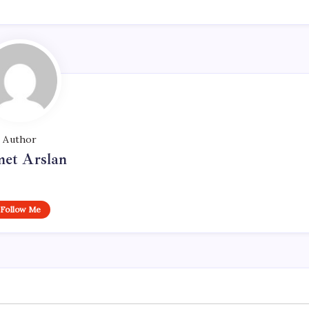
Author
et Arslan
Follow Me