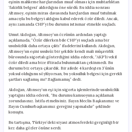
eşinin mahkeme harçlarından muaf olması için muhtarlıktan
‘fakirlik belgesi’ aldırdığını öne sürdü. Bu iddia sonrası
Altınsoy, eşinin miras davasında harçlardan muaf tutulmak
amacıyla bu belgeyi aldığını kabul ederek özür diledi. Ancak,
aynı zamanda CHP’yi bu durumu istismar etmekle suçladı.
Umut Akdoğan, Altınsoy’un özrünün ardından yaptığı
açıklamada, “Özür dilerken bile CHP’yi suçladı ama bir
usulsüzlük daha ortaya çıktı” ifadelerini kullandı. Akdoğan,
Altınsoy’un eşini usulsüz bir şekilde kendi mali müşavirlik
bürosunda sigortalı gösterdiğini iddia ederek, “AKP’li vekil
özür diledi ama bize iftirada bulunmaktan çekinmedi. Bu
durumu biz ortaya çıkardık. Bir ailede 4 kardeşten 3’ünün
yoksul olduğunu söylüyorsan, bu yoksulluk belgesi için gerekli
şartları sağlamış mı? Sağlamamış” dedi.
Akdoğan, Altınsoy’un eşi için sigorta işlemlerinde usulsüzlük
yaptığını iddia ederek, “Bu durumu kamuoyuna açıklamak
zorundasınız. İstifa etmelisiniz. Sayın Meclis Başkanımız ve
Sayın Cumhurbaşkanımız gereğini yapmalıdır” şeklinde
konuştu.
Bu tartışma, Türkiye’deki siyasi atmosferdeki gerginliği bir
kez daha gözler önüne serdi.