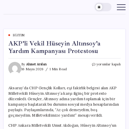
Skip
to
content
EĞITIM
AKP’li Vekil Hüseyin Altınsoy’a
Yardım Kampanyası Protestosu
AKP’li
By
Ahmet Arslan
yorumlar kapalı
Vekil
16 Mayıs 2026
1 Min Read
Hüseyin
Altınsoy’a
Yardım
Aksaray’da CHP Gençlik Kolları, eşi fakirlik belgesi alan AKP
Kampanyası
Milletvekili Hüseyin Altınsoy’a karşı ilginç bir protesto
Protestosu
için
düzenledi. Gençler, Altınsoy adına yardım toplamak için bir
kampanya başlatarak bu durumu sosyal medya hesaplarından
paylaştı. Paylaşımlarında, “Az çok demeyelim, boş
geçmeyelim. Milletvekilimize yardım!” mesajı verildi.
CHP Ankara Milletvekili Umut Akdoğan, Hüseyin Altınsoy’un