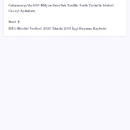
Galatasaray’da 600 Milyon Euro’luk Yenilik: Fatih Terim’in Sözleri
Geceyi Aydınlattı
Next
İSİG Meclisi Verileri: 2025 Yılında 2105 İşçi Hayatını Kaybetti
SON YAZILAR
Türk şirket, Abu Dabi ile Dubai arasındaki seyahat
süresini 30 dakikaya indiriyor
Otomobil satışlarında sert fren
YENİ Parti, Sinop’ta örgütlenme çalışmalarını