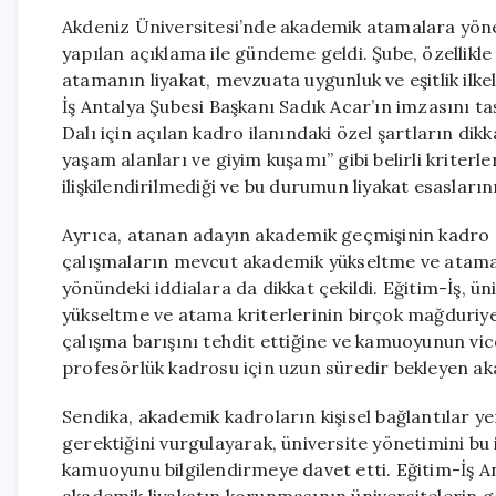
Akdeniz Üniversitesi’nde akademik atamalara yönel
yapılan açıklama ile gündeme geldi. Şube, özellikle
atamanın liyakat, mevzuata uygunluk ve eşitlik ilke
İş Antalya Şubesi Başkanı Sadık Acar’ın imzasını t
Dalı için açılan kadro ilanındaki özel şartların dik
yaşam alanları ve giyim kuşamı” gibi belirli kriterler
ilişkilendirilmediği ve bu durumun liyakat esasların
Ayrıca, atanan adayın akademik geçmişinin kadro 
çalışmaların mevcut akademik yükseltme ve atama 
yönündeki iddialara da dikkat çekildi. Eğitim-İş, ün
yükseltme ve atama kriterlerinin birçok mağduriy
çalışma barışını tehdit ettiğine ve kamuoyunun vic
profesörlük kadrosu için uzun süredir bekleyen ak
Sendika, akademik kadroların kişisel bağlantılar yer
gerektiğini vurgulayarak, üniversite yönetimini bu
kamuoyunu bilgilendirmeye davet etti. Eğitim-İş Ant