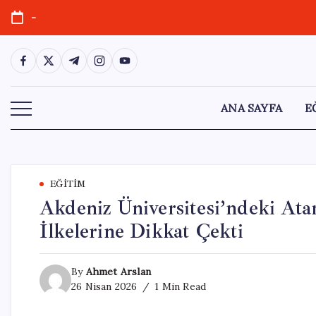
Skip
-
to
content
https://www.facebook.com/
https://twitter.com/
https://t.me/
https://www.instagram.com/
https://youtube.com/
ANA SAYFA
E
EĞITIM
Akdeniz Üniversitesi’ndeki Atam
İlkelerine Dikkat Çekti
By
Ahmet Arslan
26 Nisan 2026
1 Min Read