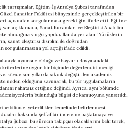
Eğitim-
ik tartışmalar, Eğitim-İş Antalya Şubesi tarafından
İş
 Güzel Sanatlar Fakültesi bünyesinde gerçekleştirilen bir
Liyakat
leri açısından sorgulanması gerektiğini ifade etti. Eğitim-
İlkelerine
aşıyan açıklamada, Sanat Kuramları ve Eleştirisi Anabilim
Dikkat
kate alındığına vurgu yapıldı. İlanda yer alan “Yörüklerin
Çekti
in, sanat eleştirisi disiplini ile doğrudan
için
ın sorgulanmasına yol açtığı ifade edildi.
alanıyla uyumsuz olduğu ve başvuru dosyasındaki
kriterlerine uygun bir biçimde değerlendirilmediği
iversitede son yıllarda sık sık değiştirilen akademik
ete neden olduğunu savunarak, bu tür uygulamaların
danını rahatsız ettiğine değindi. Ayrıca, aynı bölümde
ademisyenlerin bulunduğu bilgisi de kamuoyuna yansıtıldı.
ine bilimsel yeterlilikler temelinde belirlenmesi
 iddialar hakkında şeffaf bir inceleme başlatmaya ve
alya Şubesi, bu sürecin takipçisi olacaklarını belirterek,