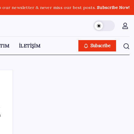
o our newsletter & never miss our best posts.
Subscribe Now!
TIM
İLETİŞİM
Subscribe
SON YAZILAR
ı
eki
İş Bankası’nda üst yönetim değişikliği