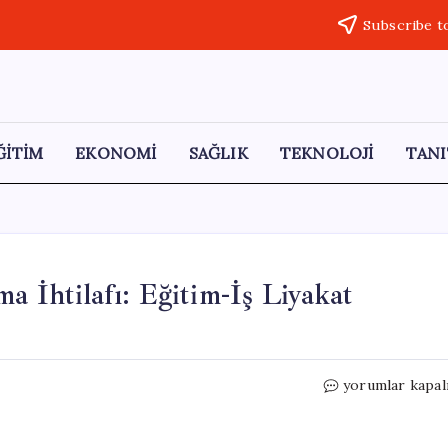
Subscribe t
ĞİTİM
EKONOMİ
SAĞLIK
TEKNOLOJİ
TANI
a İhtilafı: Eğitim-İş Liyakat
Akdeniz
yorumlar kapal
Üniversitesi’nd
Atama
İhtilafı: