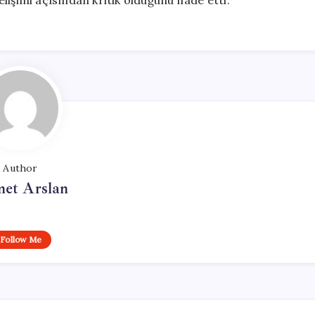
işimi açısından kritik olduğunu ifade etti.
Author
et Arslan
Follow Me