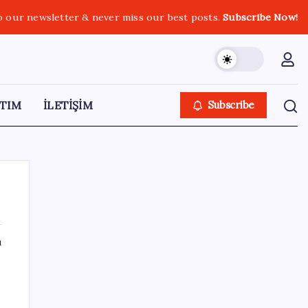
o our newsletter & never miss our best posts.
Subscribe Now!
TIM
İLETİŞİM
Subscribe
ı
SON YAZILAR
Uluslararası öğrencilere 2 yıl ikamet izni