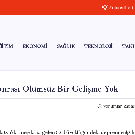
Subscribe t
ĞİTİM
EKONOMİ
SAĞLIK
TEKNOLOJİ
TANI
nrası Olumsuz Bir Gelişme Yok
AFAD:
yorumlar kapal
Malatya’daki
Deprem
Sonrası
Olumsuz
latya’da meydana gelen 5.6 büyüklüğündeki depremle ilgili