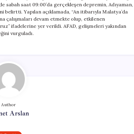
Bir
inde sabah saat 09:00’da gerçekleşen depremin, Adıyaman,
Gelişme
ini belirtti. Yapılan açıklamada, “An itibarıyla Malatya’da
Yok
ma çalışmaları devam etmekte olup, etkilenen
için
ruz” ifadelerine yer verildi. AFAD, gelişmeleri yakından
ğini vurguladı.
Author
et Arslan