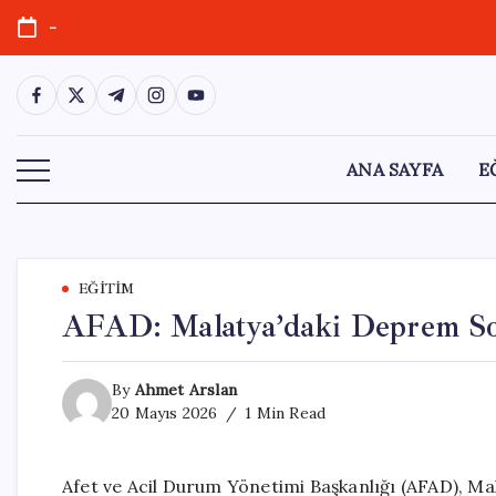
Skip
-
to
content
https://www.facebook.com/
https://twitter.com/
https://t.me/
https://www.instagram.com/
https://youtube.com/
ANA SAYFA
E
EĞITIM
AFAD: Malatya’daki Deprem So
By
Ahmet Arslan
20 Mayıs 2026
1 Min Read
Afet ve Acil Durum Yönetimi Başkanlığı (AFAD), Ma