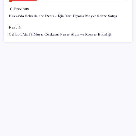
Previous
Havza’da Selzedelere Destek İçin Yarı Fiyatla Meyve Sebze Satışı
Next
Gelibolu’da 19 Mayıs Coşkusu: Fener Alayı ve Konser Etkinliği
SON YAZILAR
İş Bankası’nda üst yönetim değişikliği
ASELSAN, Avrupa’nın En Büyük Hava Savunma Tesisi
Oğulbey’i Geliştiriyor