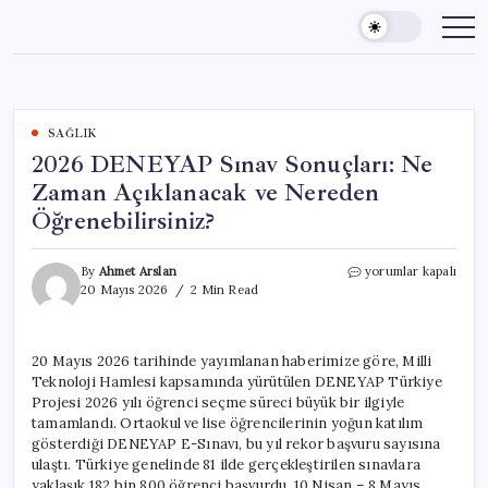
Skip
to
content
SAĞLIK
2026 DENEYAP Sınav Sonuçları: Ne
Zaman Açıklanacak ve Nereden
Öğrenebilirsiniz?
2026
By
Ahmet Arslan
yorumlar kapalı
DENEYAP
20 Mayıs 2026
2 Min Read
Sınav
Sonuçları:
Ne
20 Mayıs 2026 tarihinde yayımlanan haberimize göre, Milli
Zaman
Teknoloji Hamlesi kapsamında yürütülen DENEYAP Türkiye
Açıklanacak
ve
Projesi 2026 yılı öğrenci seçme süreci büyük bir ilgiyle
Nereden
tamamlandı. Ortaokul ve lise öğrencilerinin yoğun katılım
Öğrenebilirsiniz?
gösterdiği DENEYAP E-Sınavı, bu yıl rekor başvuru sayısına
için
ulaştı. Türkiye genelinde 81 ilde gerçekleştirilen sınavlara
yaklaşık 182 bin 800 öğrenci başvurdu. 10 Nisan – 8 Mayıs