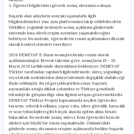
3. Öğrenci bilgilerinizi girerek sonuç ekranınıza ulaşın.
Başarılı olan adayların sonraki aşamalarla ilgili
bilgilendirmeleri yine aynı platformdan takip edilebilecektir.
Yetkililer, yoğunluk nedeniyle sonuç açıklama günlerinde
sistemde kısa süreli erişim sorunları yaşanabileceğini
belirtiyor. Bu nedenle, öğrencilerin resmi açıklamaları düzenli
olarak kontrol etmeleri öneriliyor.
2026 DENEYAP E-Sınav sonuçları henüz resmi olarak
açıklanmamıştır. Mevcut takvime göre, sonuçların 15 – 20
Mayıs 2026 tarihlerinde duyurulması bekleniyor. DENEYAP
Türkiye tarafından yapılan bilgilendirmede, süreç yoğunluğu
veya teknik nedenlerden dolayı takvimde değişiklik olabileceği
ifade edilmiştir. Bu yıl gerçekleştirilen sınav, başvuru
sayısındaki artışla dikkat çekmekte ve Türkiye genelinde
teknoloji ile girişimciliğe olan ilginin artışını göstermektedir.
DENEYAP Türkiye Projesi kapsamında seçilen öğrenciler,
tasarım, robotik kodlama, yapay zeka, siber güvenlik, havacılık
ve uzay teknolojileri gibi birçok alanda eğitim alma fırsatı
bulacaklar. Bu nedenle sonuç süreci, hem öğrenciler hem de
aileleri için büyük bir önem taşımaktadır. Önümüzdeki
günlerde sonuç ekranının erişime açılmasıyla birlikte başarılı