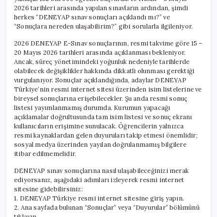
2026 tarihleri arasında yapılan sınavların ardından, şimdi
herkes “DENEYAP sınav sonuçları açıklandı mı?” ve
“Sonuçlara nereden ulaşabilirim?” gibi sorularla ilgileniyor.
2026 DENEYAP E-Sınav sonuçlarının, resmi takvime göre 15 –
20 Mayıs 2026 tarihleri arasında açıklanması bekleniyor.
Ancak, süreç yönetimindeki yoğunluk nedeniyle tarihlerde
olabilecek değişiklikler hakkında dikkatli olunması gerektiği
vurgulanıyor. Sonuçlar açıklandığında, adaylar DENEYAP
Türkiye’nin resmi internet sitesi üzerinden isim listelerine ve
bireysel sonuçlarına erişebilecekler. Şu anda resmi sonuç
listesi yayımlanmamış durumda. Kurumun yapacağı
açıklamalar doğrultusunda tam isim listesi ve sonuç ekranı
kullanıcıların erişimine sunulacak. Öğrencilerin yalnızca
resmi kaynaklardan gelen duyuruları takip etmesi önemlidir;
sosyal medya üzerinden yayılan doğrulanmamış bilgilere
itibar edilmemelidir.
DENEYAP sınav sonuçlarına nasıl ulaşabileceğinizi merak
ediyorsanız, aşağıdaki adımları izleyerek resmi internet
sitesine gidebilirsiniz:
1. DENEYAP Türkiye resmi internet sitesine giriş yapın.
2. Ana sayfada bulunan “Sonuçlar” veya “Duyurular” bölümünü
tıklayın.