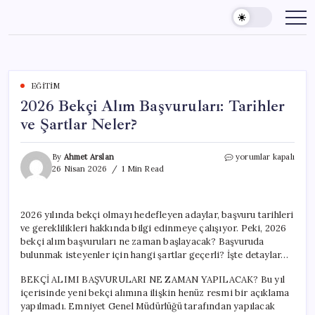
Skip
to
content
EĞITIM
2026 Bekçi Alım Başvuruları: Tarihler
ve Şartlar Neler?
2026
By
Ahmet Arslan
yorumlar kapalı
Bekçi
26 Nisan 2026
1 Min Read
Alım
Başvuruları:
Tarihler
2026 yılında bekçi olmayı hedefleyen adaylar, başvuru tarihleri
ve
ve gereklilikleri hakkında bilgi edinmeye çalışıyor. Peki, 2026
Şartlar
Neler?
bekçi alım başvuruları ne zaman başlayacak? Başvuruda
için
bulunmak isteyenler için hangi şartlar geçerli? İşte detaylar…
BEKÇİ ALIMI BAŞVURULARI NE ZAMAN YAPILACAK? Bu yıl
içerisinde yeni bekçi alımına ilişkin henüz resmi bir açıklama
yapılmadı. Emniyet Genel Müdürlüğü tarafından yapılacak