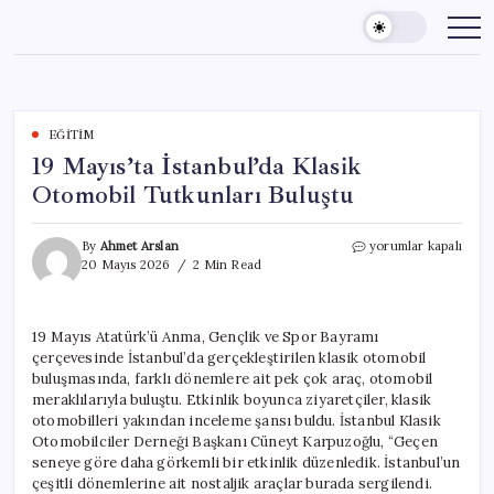
Skip
to
content
EĞITIM
19 Mayıs’ta İstanbul’da Klasik
Otomobil Tutkunları Buluştu
19
By
Ahmet Arslan
yorumlar kapalı
Mayıs’ta
20 Mayıs 2026
2 Min Read
İstanbul’da
Klasik
Otomobil
19 Mayıs Atatürk’ü Anma, Gençlik ve Spor Bayramı
Tutkunları
çerçevesinde İstanbul’da gerçekleştirilen klasik otomobil
Buluştu
için
buluşmasında, farklı dönemlere ait pek çok araç, otomobil
meraklılarıyla buluştu. Etkinlik boyunca ziyaretçiler, klasik
otomobilleri yakından inceleme şansı buldu. İstanbul Klasik
Otomobilciler Derneği Başkanı Cüneyt Karpuzoğlu, “Geçen
seneye göre daha görkemli bir etkinlik düzenledik. İstanbul’un
çeşitli dönemlerine ait nostaljik araçlar burada sergilendi.