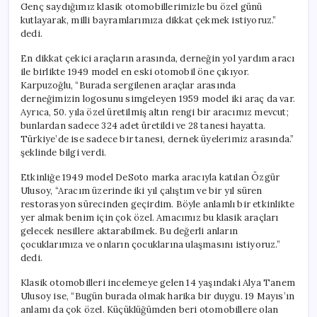
Genç saydığımız klasik otomobillerimizle bu özel günü
kutlayarak, milli bayramlarımıza dikkat çekmek istiyoruz.”
dedi.
En dikkat çekici araçların arasında, derneğin yol yardım aracı
ile birlikte 1949 model en eski otomobil öne çıkıyor.
Karpuzoğlu, “Burada sergilenen araçlar arasında
derneğimizin logosunu simgeleyen 1959 model iki araç da var.
Ayrıca, 50. yıla özel üretilmiş altın rengi bir aracımız mevcut;
bunlardan sadece 324 adet üretildi ve 28 tanesi hayatta.
Türkiye’de ise sadece bir tanesi, dernek üyelerimiz arasında.”
şeklinde bilgi verdi.
Etkinliğe 1949 model DeSoto marka aracıyla katılan Özgür
Ulusoy, “Aracım üzerinde iki yıl çalıştım ve bir yıl süren
restorasyon sürecinden geçirdim. Böyle anlamlı bir etkinlikte
yer almak benim için çok özel. Amacımız bu klasik araçları
gelecek nesillere aktarabilmek. Bu değerli anların
çocuklarımıza ve onların çocuklarına ulaşmasını istiyoruz.”
dedi.
Klasik otomobilleri incelemeye gelen 14 yaşındaki Alya Tanem
Ulusoy ise, “Bugün burada olmak harika bir duygu. 19 Mayıs’ın
anlamı da çok özel. Küçüklüğümden beri otomobillere olan